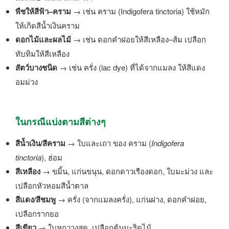
พืชให้สีฟ้า–คราม
→ เช่น คราม (Indigofera tinctoria) ใช้หมัก
ให้เกิดสีน้ำเงินคราม
ดอกไม้และผลไม้
→ เช่น ดอกคำฝอยให้สีเหลือง–ส้ม เปลือก
ทับทิมให้สีเหลือง
สัตว์บางชนิด
→ เช่น ครั่ง (lac dye) ที่ได้จากแมลง ให้สีแดง
อมม่วง
ในกรณีแบ่งตามสีต่างๆ
สีน้ำเงิน/สีคราม
→ ใบและเถา ของ คราม (
Indigofera
tinctoria
), ฮ่อม
สีเหลือง
→ ขมิ้น, แก่นขนุน, ดอกดาวเรืองดอก, ใบมะม่วง และ
เปลือกหัวหอมสีน้ำตาล
สีแดง/สีชมพู
→ ครั่ง (จากแมลงครั่ง), แก่นฝาง, ดอกคำฝอย,
เปลือกรากยอ
สีเขียว
→ ใบหูกวางสด, เปลือกต้นมะริดไม้