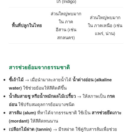
โก้ (Indigo)
ส่วนใหญ่พบมาก
ส่วนใหญ่พบมาก
ใน ภาค
พื้นที่ปลูกในไทย
ใน ภาคเหนือ (เช่น
อีสาน (เช่น
แพร่, น่าน)
สกลนคร)
สารช่วยย้อมจากธรรมชาติ
ขี้เถ้าไม้
→ เมื่อนำมาละลายน้ำได้
น้ำด่างอ่อน (alkaline
water)
ใช้ช่วยย้อมให้สีติดดีขึ้น
น้ำส้มสายชู หรือน้ำหมักผลไม้เปรี้ยว
→ ให้สภาพเป็น
กรด
อ่อน
ใช้ปรับสมดุลการย้อมบางชนิด
สารส้ม (alum)
ที่หาได้จากธรรมชาติ ใช้เป็น
สารช่วยยึดเกาะ
(mordant)
ให้สีติดทนนาน
เปลือกไม้ฝาด (tannin)
→ มีรสฝาด ใช้คู่กับสารส้มเพื่อช่วย