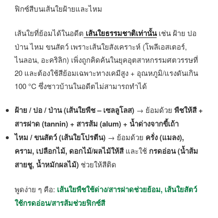
ฟิกซ์สีบนเส้นใยฝ้ายและไหม
เส้นใยที่ย้อมได้ในอดีต
เส้นใยธรรมชาติเท่านั้น
เช่น ฝ้าย ปอ
ป่าน ไหม ขนสัตว์ เพราะเส้นใยสังเคราะห์ (โพลีเอสเตอร์,
ไนลอน, อะคริลิก) เพิ่งถูกคิดค้นในยุคอุตสาหกรรมศตวรรษที่
20 และต้องใช้สีย้อมเฉพาะทางเคมีสูง + อุณหภูมิ/แรงดันเกิน
100 °C ซึ่งชาวบ้านในอดีตไม่สามารถทำได้
ฝ้าย / ปอ / ป่าน (เส้นใยพืช – เซลลูโลส)
→ ย้อมด้วย
พืชให้สี +
สารฝาด (tannin) + สารส้ม (alum) + น้ำด่างจากขี้เถ้า
ไหม / ขนสัตว์ (เส้นใยโปรตีน)
→ ย้อมด้วย
ครั่ง (แมลง),
คราม, เปลือกไม้, ดอกไม้/ผลไม้ให้สี
และใช้
กรดอ่อน (น้ำส้ม
สายชู, น้ำหมักผลไม้)
ช่วยให้สีติด
พูดง่าย ๆ คือ:
เส้นใยพืชใช้ด่าง/สารฝาดช่วยย้อม, เส้นใยสัตว์
ใช้กรดอ่อน/สารส้มช่วยฟิกซ์สี