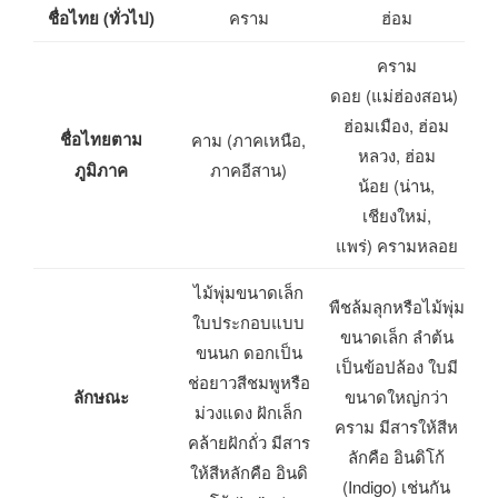
ชื่อไทย (ทั่วไป)
คราม
ฮ่อม
คราม
ดอย (แม่ฮ่องสอน)
ฮ่อมเมือง, ฮ่อม
ชื่อไทยตาม
คาม (ภาคเหนือ,
หลวง, ฮ่อม
ภูมิภาค
ภาคอีสาน)
น้อย (น่าน,
เชียงใหม่,
แพร่) ครามหลอย
ไม้พุ่มขนาดเล็ก
พืชล้มลุกหรือไม้พุ่ม
ใบประกอบแบบ
ขนาดเล็ก ลำต้น
ขนนก ดอกเป็น
เป็นข้อปล้อง ใบมี
ช่อยาวสีชมพูหรือ
ลักษณะ
ขนาดใหญ่กว่า
ม่วงแดง ฝักเล็ก
คราม มีสารให้สีห
คล้ายฝักถั่ว มีสาร
ลักคือ อินดิโก้
ให้สีหลักคือ อินดิ
(Indigo) เช่นกัน