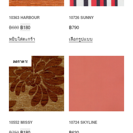
10363 HARBOUR
10726 SUNNY
฿
680
฿
180
฿
790
หยิบใส่ตะกร้า
เลือกรูปแบบ
ลดราคา!
10552 MISSY
10724 SKYLINE
฿
750
฿
180
฿
630