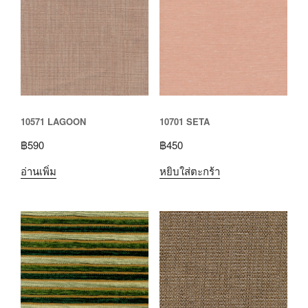
10571 LAGOON
10701 SETA
฿
590
฿
450
อ่านเพิ่ม
หยิบใส่ตะกร้า