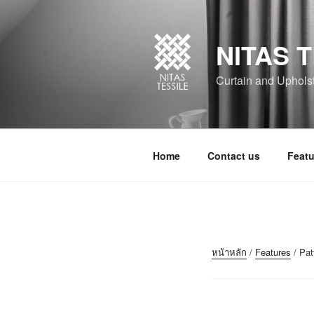
NITAS T
Curtain and Upholste
Home
Contact us
Featu
หน้าหลัก
/
Features
/ Pat