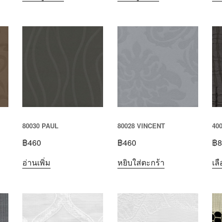
80030 PAUL
80028 VINCENT
40
฿
460
฿
460
฿
8
อ่านเพิ่ม
หยิบใส่ตะกร้า
เล