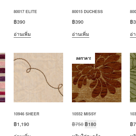
80017 ELITE
80015 DUCHESS
80
฿
390
฿
390
฿
3
อ่านเพิ่ม
อ่านเพิ่ม
อ่า
ลดราคา!
10946 SHEER
10552 MISSY
10
฿
1,190
฿
750
฿
180
฿
7