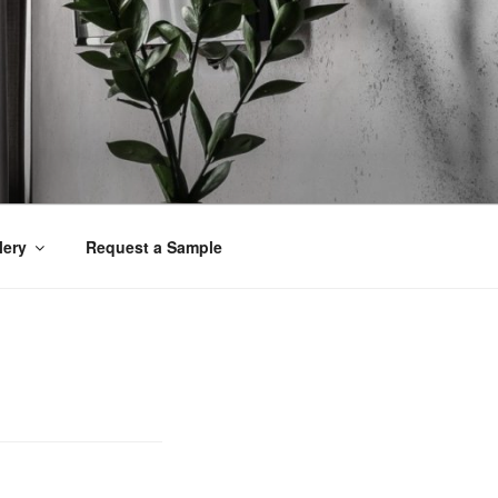
lery
Request a Sample