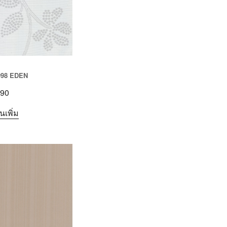
998 EDEN
90
นเพิ่ม