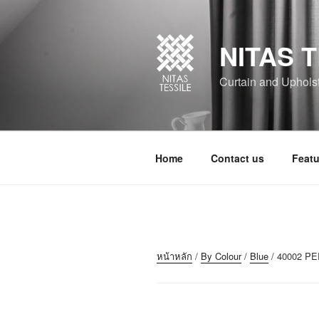
NITAS T
Curtain and Upholste
Home
Contact us
Featu
หน้าหลัก
/
By Colour
/
Blue
/ 40002 P