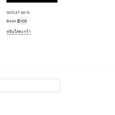
OUTLET A5-15
฿
490
฿
100
หยิบใส่ตะกร้า