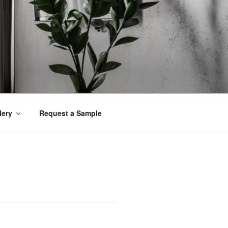
lery
Request a Sample