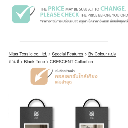
Nitas Tessile co., ltd.
>
Special Features
>
By Colour แบ่ง
ตามสี
>
Black Tone
>
CRESCENT Collection