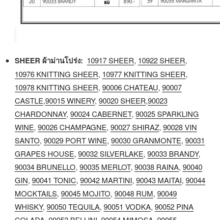
SHEER ผ้าม่านโปร่ง:
10917 SHEER
,
10922 SHEER
,
10976 KNITTING SHEER
,
10977 KNITTING SHEER
,
10978 KNITTING SHEER
,
90006 CHATEAU
,
90007
CASTLE
,
90015 WINERY
,
90020 SHEER
,
90023
CHARDONNAY
,
90024 CABERNET
,
90025 SPARKLING
WINE
,
90026 CHAMPAGNE
,
90027 SHIRAZ
,
90028 VIN
SANTO
,
90029 PORT WINE
,
90030 GRANMONTE
,
90031
GRAPES HOUSE
,
90032 SILVERLAKE
,
90033 BRANDY
,
90034 BRUNELLO
,
90035 MERLOT
,
90038 RAINA
,
90040
GIN
,
90041 TONIC
,
90042 MARTINI
,
90043 MAITAI
,
90044
MOCKTAILS
,
90045 MOJITO
,
90048 RUM
,
90049
WHISKY
,
90050 TEQUILA
,
90051 VODKA
,
90052 PINA
COLADA
,
90053 BELLINI
,
90054 MIMOSA
,
90055