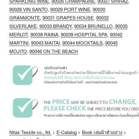
SPARKLING WINE
,
90026 CHAMPAGNE
,
90027 SHIRAZ
,
90028 VIN SANTO
,
90029 PORT WINE
,
90030
GRANMONTE
,
90031 GRAPES HOUSE
,
90032
SILVERLAKE
,
90033 BRANDY
,
90034 BRUNELLO
,
90035
MERLOT
,
90038 RAINA
,
90039 HOSPITAL SPA
,
90042
MARTINI
,
90043 MAITAI
,
90044 MOCKTAILS
,
90045
MOJITO
,
90046 ON THE BEACH
Nitas Tessile co., ltd.
>
E-Catalog
>
Book เล่มผ้าตัวอย่าง
>