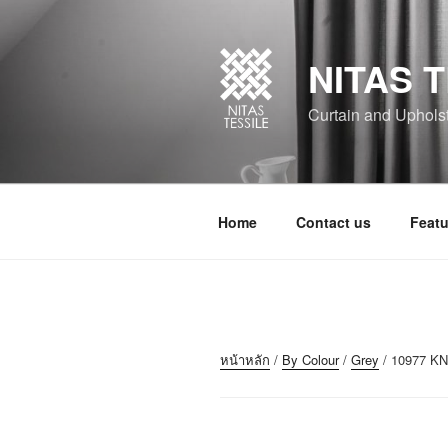
NITAS T
Curtain and Upholste
Home
Contact us
Featu
หน้าหลัก
/
By Colour
/
Grey
/ 10977 K