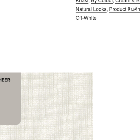
Khaki
,
By Colour
,
Cream & B
Natural Looks
,
Product สินค้
Off-White