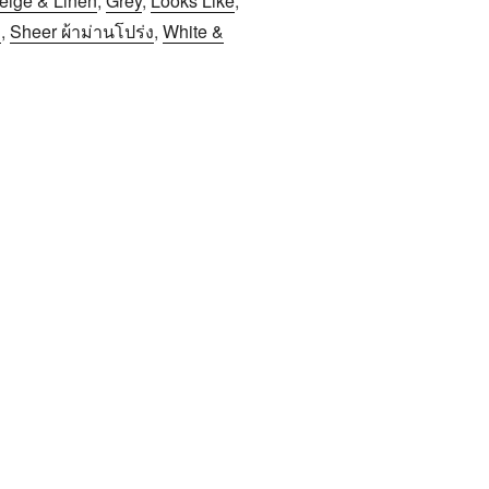
eige & Linen
,
Grey
,
Looks Like
,
า
,
Sheer ผ้าม่านโปร่ง
,
White &