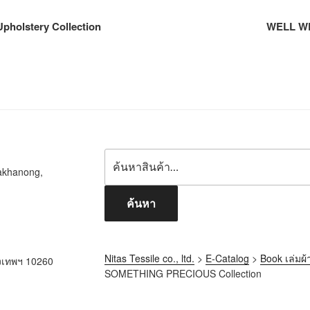
holstery Collection
WELL WE
akhanong,
ค้นหา
Nitas Tessile co., ltd.
>
E-Catalog
>
Book เล่มผ้
ุงเทพฯ 10260
SOMETHING PRECIOUS Collection