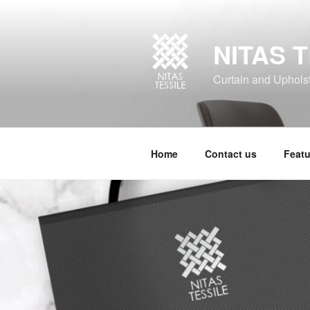
NITAS T
Curtain and Upholste
Home
Contact us
Featu