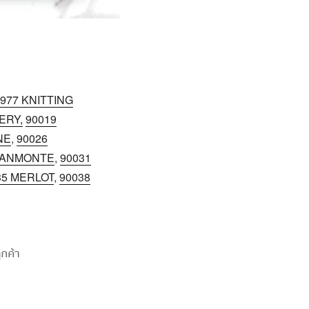
977 KNITTING
NERY
,
90019
NE
,
90026
RANMONTE
,
90031
35 MERLOT
,
90038