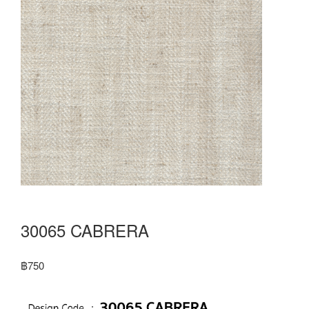
30065 CABRERA
฿
750