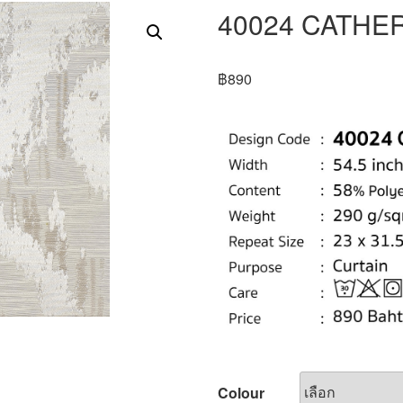
40024 CATHE
฿
890
Colour