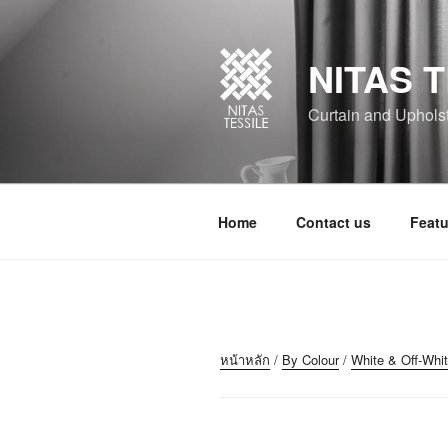
NITAS T
Curtain and Upholste
Home
Contact us
Featu
หน้าหลัก
/
By Colour
/
White & Off-Whi