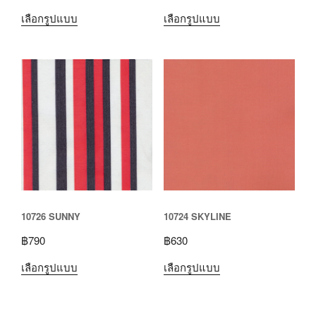
10260 Thailand
บริษัท นิทัส เทสซิเล จำกัด
136 สุขุมวิท 89 บางจาก พระโขนง กรุงเทพฯ 10260
เบอร์โทร 02 333 0666
ค้นหา
Nitas Tessile co., ltd.
>
สินค้า
>
30017 PARTHENON