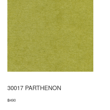
30017 PARTHENON
฿
490