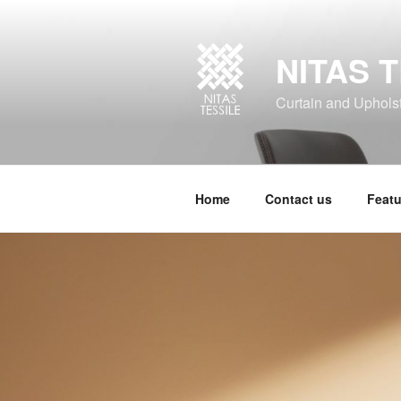
NITAS T
Curtain and Upholste
Home
Contact us
Featu