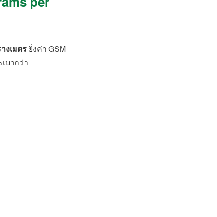
rams per
รางเมตร
ยิ่งค่า GSM
ะเบากว่า