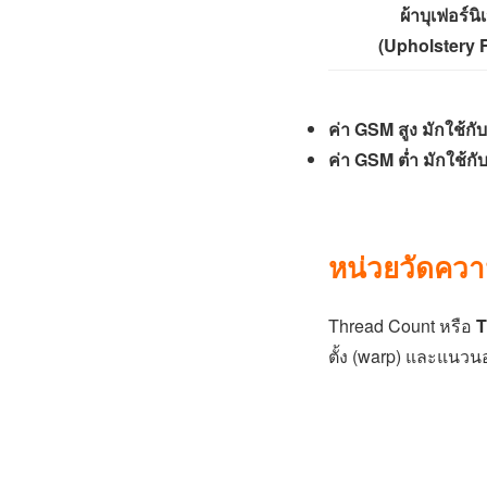
ผ้าบุเฟอร์นิ
(Upholstery F
ค่า GSM สูง มักใช้ก
ค่า GSM ต่ำ มักใช้กั
หน่วยวัดควา
Thread Count หรือ
ตั้ง (warp) และแนวน