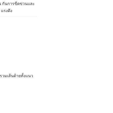
 กันการขีดข่วนและ
แรงดึง
วมเส้นด้ายทั้งแนว