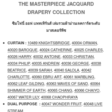
THE MASTERPIECE JACQUARD
DRAPERY COLLECTION
ซิมโฟนี่ ออฟ แพทเทิร์นส์ เล่มรวมผ้าม่านเจคการ์ดระดับ
มาสเตอร์พีซ
CURTAIN :
10489 KNIGHTSBRIDGE
,
40004 ORMAN
,
40020 BAROQUE
,
40024 CATHERINE
,
40025 CHARLES
,
40026 HARRY
,
40032 ANTOINE
,
40033 CHRISTIAN
,
40034 PHILIP
,
40035 ANDREW
,
40036 GEORGE
,
40038
BEATRICE
,
40039 SARAH
,
40040 SALOLA
,
40042
CHARLOTTE
,
40060 EBRU ART
,
40061 MARBLING
,
40062 LEAF GILDING
,
40063 WAVES OF SAND
,
40064
SHIMMER OF EARTH
,
40065 CHANG
,
40066 CHAIYO
,
40067 WATER LILY
,
40068 CHAOPHRAYA
DUAL PURPOSE :
40047 WONDER FRUIT
,
40048 LIVE
STREAM