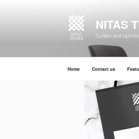
NITAS T
Curtain and Upholste
Home
Contact us
Featu