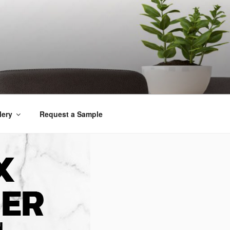
lery
Request a Sample