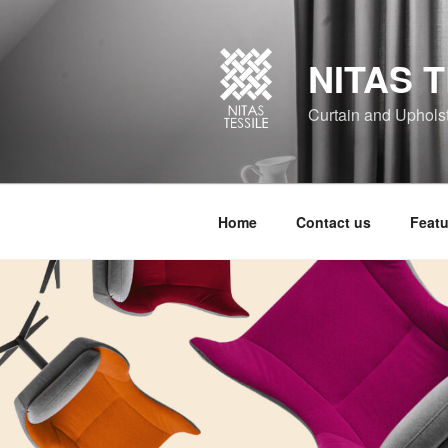
NITAS T
Curtain and Upholste
Home
Contact us
Featu