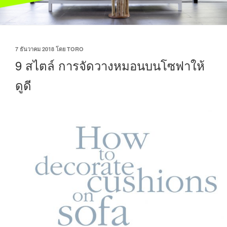
7 ธันวาคม 2018
โดย
TORO
9 สไตล์ การจัดวางหมอนบนโซฟาให้
ดูดี