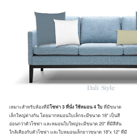
เหมาะสำหรับห้องที่มี
โซฟา 3 ที่นั่ง ใช้หมอน 4 ใบ
ที่มีขนาด
เล็กใหญ่ต่างกัน โดยมากหมอนใบเล็กจะมีขนาด 18″ เป็นสี
อ่อนกว่าตัวโซฟา และหมอนใบใหญ่จะมีขนาด 20″ ที่มีสีสัน
ใกล้เคียงกับตัวโซฟา และใบหมอนเล็กยาวขนาด 18″x 12″ ที่มี