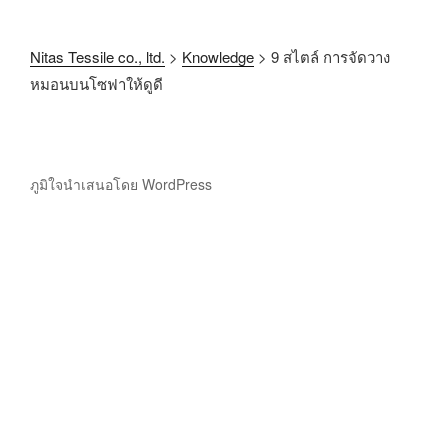
Nitas Tessile co., ltd.
>
Knowledge
>
9 สไตล์ การจัดวาง
หมอนบนโซฟาให้ดูดี
ภูมิใจนำเสนอโดย WordPress