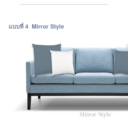
แบบที่ 4
Mirror
Style