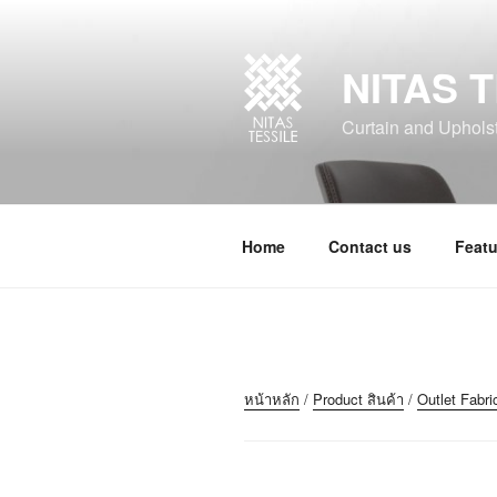
NITAS T
Curtain and Upholste
Home
Contact us
Featu
หน้าหลัก
/
Product สินค้า
/
Outlet Fabri