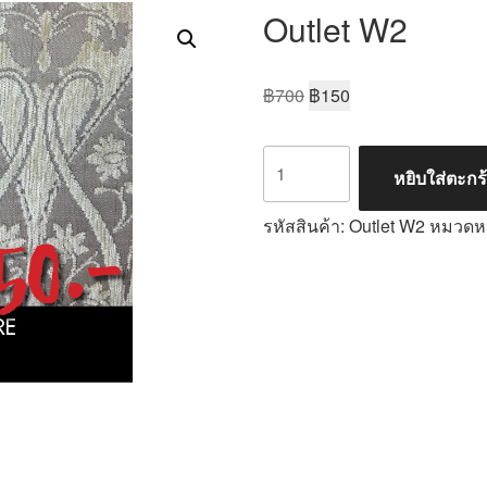
Outlet W2
฿
700
฿
150
หยิบใส่ตะกร
รหัสสินค้า:
Outlet W2
หมวดหม