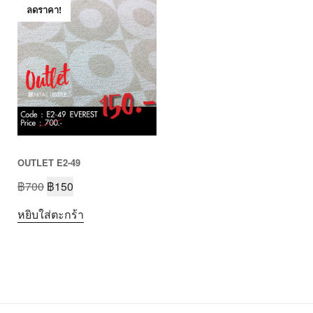
ลดราคา!
OUTLET E2-49
฿
700
฿
150
หยิบใส่ตะกร้า