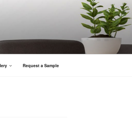
lery
Request a Sample