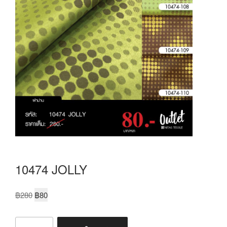
10474 JOLLY
฿
280
฿
80