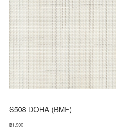
S508 DOHA (BMF)
฿
1,900