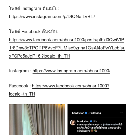
โพสต์ Instagram ต้นฉบับ:
https://www.instagram.com/p/DIQNaILvBiL/
โพสต์ Facebook ต้นฉบับ:
https://www.facebook.com/ohnsri1000/posts/pfbid0QwiVtP
1r8Dnw3eTPQi1P6VveF7UMjsd9znhy1GsAf4oPwYLcbfsu
xFSPc5aJgR16l?locale=th_TH
Instagram :
https://www.instagram.com/ohnsri1000/
Facebook :
https://www.facebook.com/ohnsri1000?
locale=th_TH