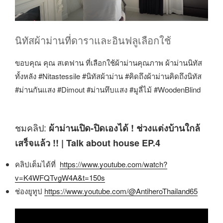
นิทัสผ้าม่านที่ดาราและอินฟลูเลือกใช้
ขอบคุณ คุณ สเตฟาน ที่เลือกใช้ผ้าม่านคุณภาพ ผ้าม่านนิทัส
ทั้งหลัง #Nitastessile #นิทัสผ้าม่าน #คิดถึงผ้าม่านคิดถึงนิทัส
#ม่านกันแสง #Dimout #ม่านทึบแสง #มูลี่ไม้ #WoodenBlind
ชมคลิป:
ผ้าม่านเปิด-ปิดเองได้ ! ช่วงแต่งบ้านใกล้
เสร็จแล้ว !! | Talk about house EP.4
คลิปเต็มได้ที่
https://www.youtube.com/watch?
v=K4WFQTvgW4A&t=150s
ช่องยูทูป
https://www.youtube.com/@AntiheroThailand65