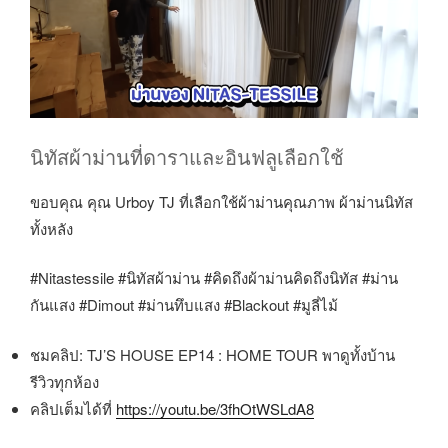
นิทัสผ้าม่านที่ดาราและอินฟลูเลือกใช้
ขอบคุณ คุณ Urboy TJ ที่เลือกใช้ผ้าม่านคุณภาพ ผ้าม่านนิทัส
ทั้งหลัง
#Nitastessile #นิทัสผ้าม่าน #คิดถึงผ้าม่านคิดถึงนิทัส #ม่าน
กันแสง #Dimout #ม่านทึบแสง #Blackout #มูลี่ไม้
ชมคลิป: TJ’S HOUSE EP14 : HOME TOUR พาดูทั้งบ้าน
รีวิวทุกห้อง
คลิปเต็มได้ที่
https://youtu.be/3fhOtWSLdA8