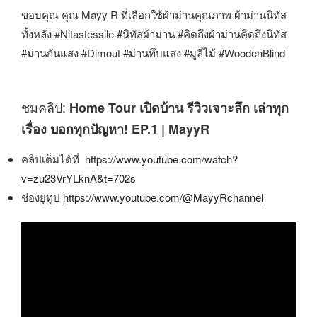
ขอบคุณ คุณ Mayy R ที่เลือกใช้ผ้าม่านคุณภาพ ผ้าม่านนิทัส
ทั้งหลัง #Nitastessile #นิทัสผ้าม่าน #คิดถึงผ้าม่านคิดถึงนิทัส
#ม่านกันแสง #Dimout #ม่านทึบแสง #มูลี่ไม้ #WoodenBlind
ชมคลิป:
Home Tour เปิดบ้าน รีวิวเจาะลึก เล่าทุก
เรื่อง บอกทุกปัญหา! EP.1 | MayyR
คลิปเต็มได้ที่
https://www.youtube.com/watch?
v=zu23VrYLknA&t=702s
ช่องยูทูป
https://www.youtube.com/@MayyRchannel