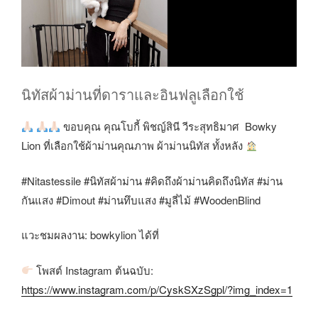
นิทัสผ้าม่านที่ดาราและอินฟลูเลือกใช้
ขอบคุณ คุณโบกี้ พิชญ์สินี วีระสุทธิมาศ Bowky
Lion ที่เลือกใช้ผ้าม่านคุณภาพ ผ้าม่านนิทัส ทั้งหลัง
#Nitastessile #นิทัสผ้าม่าน #คิดถึงผ้าม่านคิดถึงนิทัส #ม่าน
กันแสง #Dimout #ม่านทึบแสง #มูลี่ไม้ #WoodenBlind
แวะชมผลงาน: bowkylion ได้ที่
โพสต์ Instagram ต้นฉบับ:
https://www.instagram.com/p/CyskSXzSgpl/?img_index=1